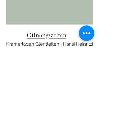
Öffnungszeiten
Kramerladen Glentleiten I Hansi Heinritzi
An der Glentleiten 4 I 82439 Großweil
info@kramerladen-glentleiten.de
I
+49 8851
- 7527
Impressum
Datenschutz
©2023 von Kramerladen Glentleiten. Erstellt
mit Wix.com
Mia gfrein uns über eichan